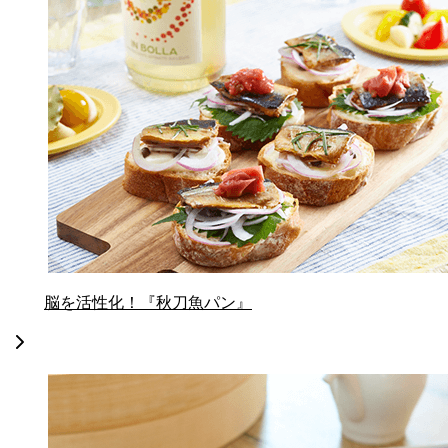
脳を活性化！『秋刀魚パン』