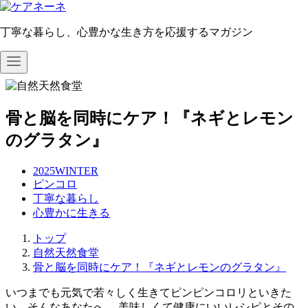
丁寧な暮らし、心豊かな生き方を応援するマガジン
コ
ン
テ
骨と脳を同時にケア！『ネギとレモン
ン
のグラタン』
ツ
へ
2025WINTER
移
ピンコロ
動
丁寧な暮らし
心豊かに生きる
トップ
自然天然食堂
骨と脳を同時にケア！『ネギとレモンのグラタン』
いつまでも元気で若々しく生きてピンピンコロリといきた
い、そんなあなたへ。 美味しくて健康にいいレシピとその