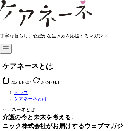
丁寧な暮らし、心豊かな生き方を応援するマガジン
コ
ン
ケアネーネとは
テ
ン
2023.10.04
2024.04.11
ツ
へ
トップ
移
ケアネーネとは
動
ケアネーネとは
介護の今と未来を考える、
ニック株式会社がお届けするウェブマガジ