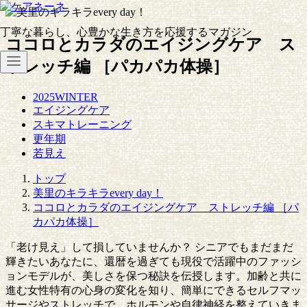
コ
ン
丁寧な暮らし、心豊かな生き方を応援するマガジン
テ
ココロとカラダのエイジングケア ス
ン
トレッチ編 ［パカパカ体操］
ツ
へ
2025WINTER
移
エイジングケア
動
スキマトレーニング
更年期
若見え
トップ
美里のキラキラevery day！
ココロとカラダのエイジングケア ストレッチ編 ［パ
カパカ体操］
「老け見え」して損していませんか？ シニアでもまだまだ
輝きたいあなたに、還暦を過ぎても現役で活躍中のファッシ
ョンモデルが、美しさを保つ秘訣を伝授します。加齢と共に
進む女性特有の心身の変化を知り、簡単にできるセルフマッ
サージやストレッチで、ホルモンや自律神経を整えていきま